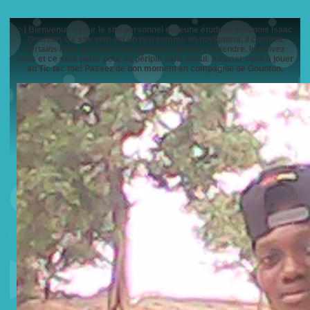
:-) Bienvenue :-) sur le site personnel du jeune étudiant Béninois Isaac
Gounton. Ce site wap est un peu comme un navigateur. Il contient
certains liens qui vont vous permettre de vous detendre. Inscrivez
vous et ce sera partir pour un périple sans ennui. Amuser vous à jouer
au Tic tac toe! Passez de bon moment en compagnie de Gounton.