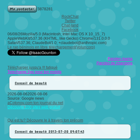
Me contacter
3878281
RockChat
Twitter
Chat-land
Facebook
06/08/26Mozilla/5.0 (Macintosh; Intel Mac OS X 10_15_7)
AppleWebKit/537.36 (KHTML, like Gecko) Chrome/131.0.0.0
Safari/537.36; ClaudeBot/1.0; +claudebot@anthropic.com)
Le rap béninois en libre téléchargement(Voluncorp)
Paroles mania
Paroles de chansons
Télécharger jusqu'a !!! fatigué
Telecharge 2go pour ton mobile
Conseil de beauté
2026-08-062026-08-06
Source: Google news
aCotonou.com ton journal du net
Découvre 100 sites web gratuit
Qui est tu? Découvre le à travers ton prénom
Conseil de beauté
2013-07-20 09:07:43