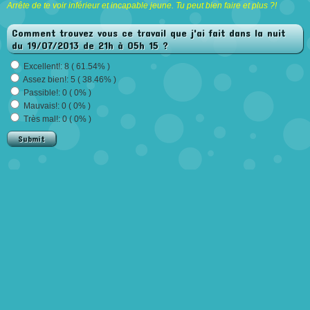
Arrête de te voir inférieur et incapable jeune. Tu peut bien faire et plus ?!
Comment trouvez vous ce travail que j'ai fait dans la nuit
du 19/07/2013 de 21h à 05h 15 ?
Excellent!: 8 ( 61.54% )
Assez bien!: 5 ( 38.46% )
Passible!: 0 ( 0% )
Mauvais!: 0 ( 0% )
Très mal!: 0 ( 0% )