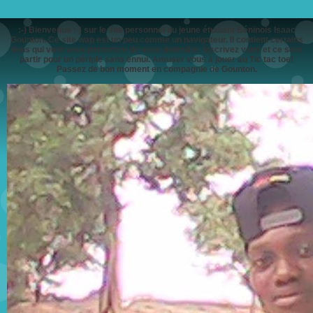
:-) Bienvenue :-) sur le site personnel du jeune étudiant Béninois Isaac
Gounton. Ce site wap est un peu comme un navigateur. Il contient certains
liens qui vont vous permettre de vous detendre. Inscrivez vous et ce sera
partir pour un périple sans ennui. Amuser vous à jouer au Tic tac toe!
Passez de bon moment en compagnie de Gounton.