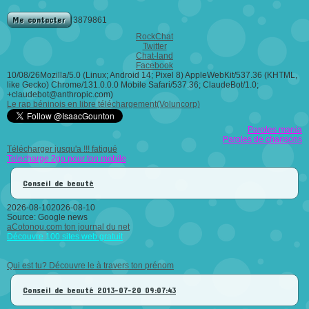
Me contacter
3879861
RockChat
Twitter
Chat-land
Facebook
10/08/26Mozilla/5.0 (Linux; Android 14; Pixel 8) AppleWebKit/537.36 (KHTML,
like Gecko) Chrome/131.0.0.0 Mobile Safari/537.36; ClaudeBot/1.0;
+claudebot@anthropic.com)
Le rap béninois en libre téléchargement(Voluncorp)
Paroles mania
Paroles de chansons
Télécharger jusqu'a !!! fatigué
Telecharge 2go pour ton mobile
Conseil de beauté
2026-08-102026-08-10
Source: Google news
aCotonou.com ton journal du net
Découvre 100 sites web gratuit
Qui est tu? Découvre le à travers ton prénom
Conseil de beauté
2013-07-20 09:07:43