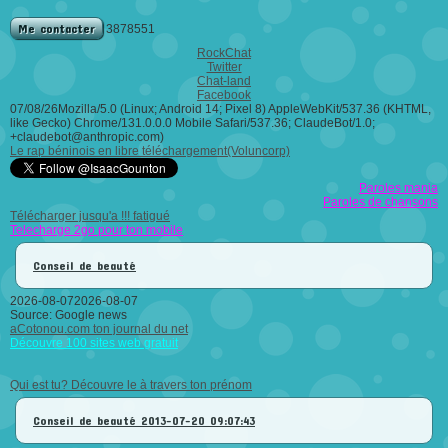
Me contacter
3878551
RockChat
Twitter
Chat-land
Facebook
07/08/26Mozilla/5.0 (Linux; Android 14; Pixel 8) AppleWebKit/537.36 (KHTML,
like Gecko) Chrome/131.0.0.0 Mobile Safari/537.36; ClaudeBot/1.0;
+claudebot@anthropic.com)
Le rap béninois en libre téléchargement(Voluncorp)
Paroles mania
Paroles de chansons
Télécharger jusqu'a !!! fatigué
Telecharge 2go pour ton mobile
Conseil de beauté
2026-08-072026-08-07
Source: Google news
aCotonou.com ton journal du net
Découvre 100 sites web gratuit
Qui est tu? Découvre le à travers ton prénom
Conseil de beauté
2013-07-20 09:07:43