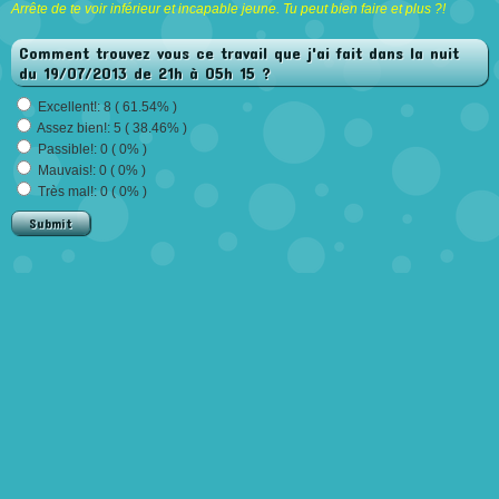
Arrête de te voir inférieur et incapable jeune. Tu peut bien faire et plus ?!
Comment trouvez vous ce travail que j'ai fait dans la nuit
du 19/07/2013 de 21h à 05h 15 ?
Excellent!: 8 ( 61.54% )
Assez bien!: 5 ( 38.46% )
Passible!: 0 ( 0% )
Mauvais!: 0 ( 0% )
Très mal!: 0 ( 0% )