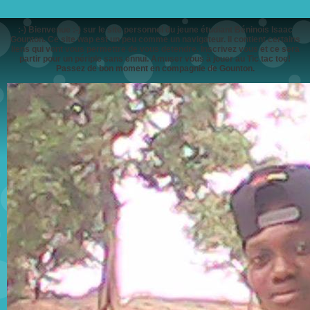
:-) Bienvenue :-) sur le site personnel du jeune étudiant Béninois Isaac
Gounton. Ce site wap est un peu comme un navigateur. Il contient certains
liens qui vont vous permettre de vous detendre. Inscrivez vous et ce sera
partir pour un périple sans ennui. Amuser vous à jouer au Tic tac toe!
Passez de bon moment en compagnie de Gounton.