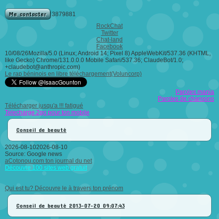
Me contacter
3879881
RockChat
Twitter
Chat-land
Facebook
10/08/26Mozilla/5.0 (Linux; Android 14; Pixel 8) AppleWebKit/537.36 (KHTML,
like Gecko) Chrome/131.0.0.0 Mobile Safari/537.36; ClaudeBot/1.0;
+claudebot@anthropic.com)
Le rap béninois en libre téléchargement(Voluncorp)
Paroles mania
Paroles de chansons
Télécharger jusqu'a !!! fatigué
Telecharge 2go pour ton mobile
Conseil de beauté
2026-08-102026-08-10
Source: Google news
aCotonou.com ton journal du net
Découvre 100 sites web gratuit
Qui est tu? Découvre le à travers ton prénom
Conseil de beauté
2013-07-20 09:07:43