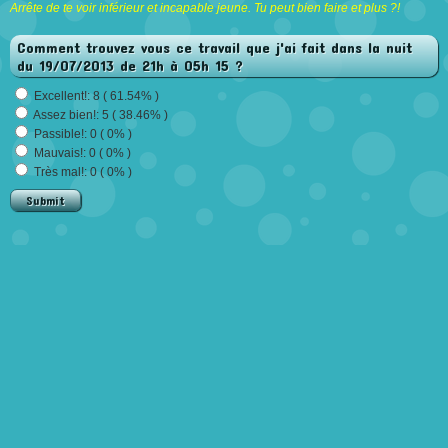
Arrête de te voir inférieur et incapable jeune. Tu peut bien faire et plus ?!
Comment trouvez vous ce travail que j'ai fait dans la nuit
du 19/07/2013 de 21h à 05h 15 ?
Excellent!: 8 ( 61.54% )
Assez bien!: 5 ( 38.46% )
Passible!: 0 ( 0% )
Mauvais!: 0 ( 0% )
Très mal!: 0 ( 0% )