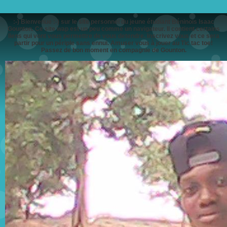
:-) Bienvenue :-) sur le site personnel du jeune étudiant Béninois Isaac
Gounton. Ce site wap est un peu comme un navigateur. Il contient certains
liens qui vont vous permettre de vous detendre. Inscrivez vous et ce sera
partir pour un périple sans ennui. Amuser vous à jouer au Tic tac toe!
Passez de bon moment en compagnie de Gounton.